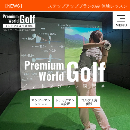
ステップアッププランのみ 体験レッスン（¥1,100
【NEWS】
インドアゴルフ・プレミアム
MENU
インドアゴルフ練習場
ワールドゴルフ板橋
プレミアムワールドゴルフ板橋
インドアゴルフ練習場
マンツーマン
トラックマン
ゴルフ工房
レッスン
４設置
併設