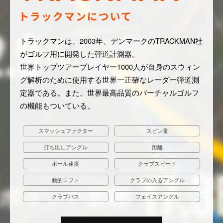
トラックマンについて
トラックマンは、2003年、デンマークのTRACKMAN社
がゴルフ用に開発した弾道計測器。
世界トップツアープレイヤー1000人が自身のスウィン
グ解析のために使用する世界一正確なレーダー弾道測
定器である。また、世界最高品質のバーチャルゴルフ
の機能もついている。
スマッシュファクター
スピン量
打ち出しアングル
距離
ボール速度
クラブスピード
動的ロフト
クラブの入るアングル
クラブパス
フェイスアングル