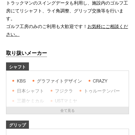
トラックマンのスイングデータも利用し、施設内のゴルフ工
房にてリシャフト、ライ角調整、グリップ交換等を行いま
す。
ゴルフ工房のみのご利用も大歓迎です！
お気軽にご相談くだ
さい。
取り扱いメーカー
シャフト
KBS
グラファイトデザイン
CRAZY
日本シャフト
フジクラ
トゥルーテンパー
三菱ケミカル
USTマミヤ
オートフレックス
島田ゴルフ
コンポジットテクノ
FSP
ムジーク
グリップ
グラビティ
エストリック
トライファス