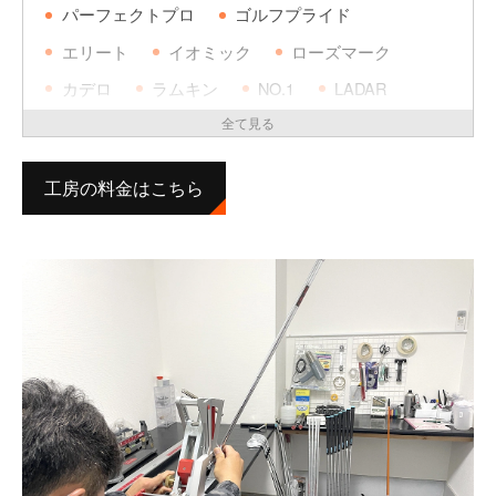
パーフェクトプロ
ゴルフプライド
デザインチューニング
LA GOLF
エリート
イオミック
ローズマーク
カデロ
ラムキン
NO.1
LADAR
GRAVITY
WINN
ツーサム
SENCE
FLATCAT
ムジーク
SUSAS
工房の料金はこちら
スーパーストロークデザインチューニング
マスダ
HFP
STM