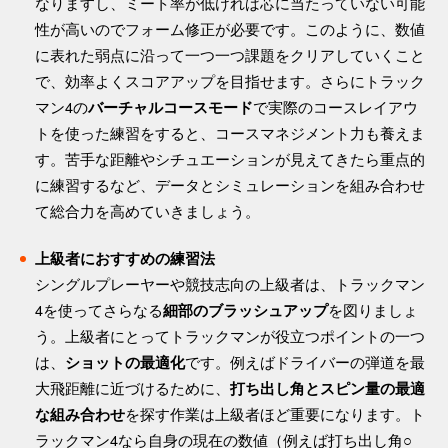
なりますし、ミート率が低ければ芯に当たっていない可能
性が高いのでフォーム修正が必要です。このように、数値
に表れた弱点に沿って一つ一つ課題をクリアしていくこと
で、効率よくスコアアップを目指せます。さらにトラック
マン4の
で実際のコースレイアウ
バーチャルコースモード
トを使った練習をすると、コースマネジメント力も養えま
す。苦手な距離やシチュエーションが見えてきたら重点的
に練習するなど、データとシミュレーションを組み合わせ
て総合力を高めていきましょう。
上級者におすすめの練習法
シングルプレーヤーや競技志向の上級者は、トラックマン
4を使ってさらなる
を図りましょ
細部のブラッシュアップ
う。上級者にとってトラックマンが役立つポイントの一つ
は、
です。例えばドライバーの弾道を最
ショットの最適化
大飛距離に近づけるために、
打ち出し角とスピン量の最適
を探す作業は上級者ほど重要になります。ト
な組み合わせ
ラックマン4なら自身の現在の数値（例えば打ち出し角○