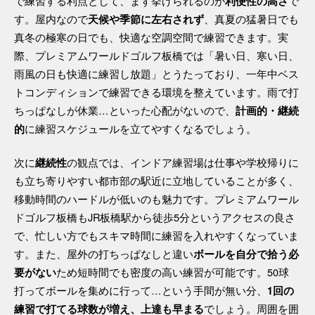
で練習する利点として、まず挙げられるのが
で
利便性の高さ
す。屋内なので
、真夏の猛暑日でも
天候や季節に左右されず
真冬の極寒の日でも、快適な空調空間で練習できます。実
際、プレミアムワールドゴルフ板橋では「暑い日、寒い日、
雨風の日も快適に練習し放題」とうたっており、一年中ベス
トコンディションで練習できる環境を整えています。雨で打
ちっぱなしが休業…といった心配がないので、
計画的・継続
に練習スケジュールを立てやすくなるでしょう。
的
次に
の観点では、インドア練習場は仕事や学校帰りに
継続性
も立ち寄りやすい都市部の駅近に立地していることが多く、
移動時間のハードルが低いのも魅力です。プレミアムワール
ドゴルフ板橋もJR板橋駅から徒歩5分というアクセスの良さ
で、忙しい方でもスキマ時間に練習を入れやすくなっていま
す。また、屋外の打ちっぱなしと違い
ボールを自分で拾う必
ため短時間でも密度の高い練習が可能です。50球
要がない
打ってボールを集めに行って…という手間が無い分、
1回の
でしょう。周囲を囲
練習で打てる球数が増え、上達も早まる