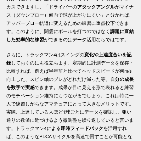
カスできますし、「ドライバーの
がマイナ
アタックアングル
ス（ダウンブロー）傾向で球が上がりにくい」と分かれば、
アッパーブロー軌道に変えるための練習に重点投下できま
す。このように、闇雲にボールを打つのではなく
課題に直結
ができるのはデータ活用ならではです。
した効率的な練習
さらに、トラックマン4はスイングの
変化や上達度合いを記
しておくのにも役立ちます。定期的に計測データを保存・
録
比較すれば、例えば半年前と比べてヘッドスピードが何m/s
向上した、スピン軸のブレがどれだけ減った等、
自分の成長
できます。成果が目に見える形で表れると練習
を数字で実感
のモチベーション維持にもつながるでしょう。これは特に一
人で練習しがちなアマチュアにとって大きなメリットです。
実際、上達している人ほど1球ごとにデータを確認し、狙い
通りの数値に近づけるよう微調整を繰り返していると言いま
す。トラックマン4による
を活用すれ
即時フィードバック
ば、このようなPDCAサイクルを高速で回すことが可能とな