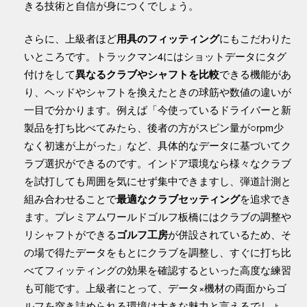
きる技術と自信が身につくでしょう。
さらに、上級者ほど
にもこだわりた
用具のフィッティング
いところです。トラックマン4にはショットデータにタグ
付けをして
できる機能があ
異なるクラブやシャフトを比較
り、ヘッドやシャフトを換えたときの球筋や数値の違いが
一目で分かります。例えば「今使っているドライバーと新
製品を打ち比べてみたら、後者の方がスピン量が○rpm少
なく初速が上がった」など、具体的なデータに基づいてク
ラブ選択ができるのです。インドア環境なら様々なクラブ
を試打しても周囲を気にせず集中できますし、弾道計測と
組み合わせることで
を追求でき
最適なクラブセッティング
ます。プレミアムワールドゴルフ板橋にはクラブの調整や
リシャフトができる
が併設されているため、そ
ゴルフ工房
の場で得たデータをもとにクラブを調整し、すぐに打ち比
べてフィッティングの効果を確認するといった高度な練習
も可能です。上級者にとって、データ×機材の両面からゴ
ルフを突き詰められる環境は大きな魅力と言えるでしょ