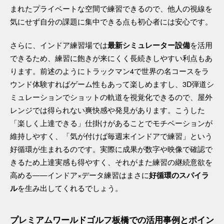
まれたプライベートな空間で練習できるので、他人の視線を
気にせず自分の課題に集中できる点も初心者には安心です。
さらに、インドア練習場では
を活用
最新シミュレーター設備
できるため、練習に飽きが来にくく長続きしやすい利点もあ
ります。前述のようにトラックマン4で世界の名コースをラ
ウンド体験すればゲーム性もあって楽しめますし、3D弾道シ
ミュレーションでショットの軌道を視覚化できるので、屋外
レンジでは得られない爽快感や発見があります。こうした
「楽しく上達できる」仕掛けがあることでモチベーションが
維持しやすく、「気が付けば毎週末インドアで練習」という
好循環が生まれるのです。実際に成果が数字や映像で確認で
きるため上達実感も得やすく、それがまた練習の継続意欲を
高める——インドア×データ練習はまさに
好循環のスパイラ
を生み出してくれるでしょう。
ル
プレミアムワールドゴルフ板橋での活用事例とポイン