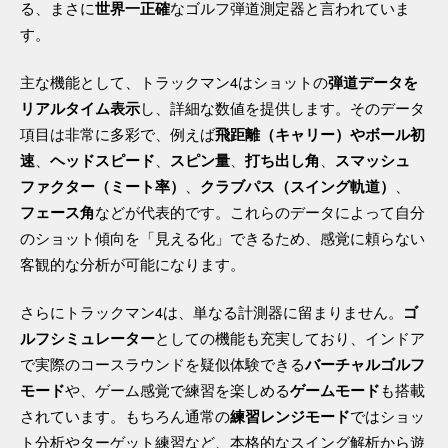
る、まさに
なゴルフ弾道測定器と言われていま
世界一正確
す。
主な機能として、トラックマン4はショットの
弾道データを
し、詳細な数値を提供します。そのデータ
リアルタイム表示
項目は非常に多彩で、例えば
飛距離（キャリー）やボール初
、
、
、
、
速
ヘッドスピード
スピン量
打ち出し角
スマッシュ
、
、
ファクター（ミート率）
クラブパス（スイング軌道）
などが代表的です。これらのデータによって自分
フェース角
のショット傾向を「見える化」できるため、感覚に頼らない
客観的な分析が可能になります。
さらにトラックマン4は、単なる計測器に留まりません。
ゴ
としての機能も充実しており、インドア
ルフシミュレーター
で実際のコースラウンドを疑似体験できる
バーチャルゴルフ
や、ゲーム感覚で練習を楽しめる
も搭載
モード
ゲームモード
されています。もちろん通常の
ではショッ
練習レンジモード
ト分析やターゲット練習など、本格的なスイング解析から遊