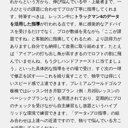
れからという方から、伸び悩んでいる中・上級者まで、一
人ひとりの課題に合わせてプロが丁寧に指導してくれま
す。特筆すべきは、レッスン中に
トラックマン4のデータ
が行われる点です。単に感覚的なアドバイ
を活用した指導
スを受けるだけでなく、プロが数値を見ながら「ここが課
題ですね」と客観的に指摘してくれるため、より説得力が
ありますし自分でも納得して改善に取り組めます。たとえ
ば「アイアンの打ち出し角が高すぎるのでロフトの割に飛
んでいませんね、もう少しハンドファーストに当てましょ
う」といった具体的な指導をその場で受け、すぐ次の一球
で修正を試す——これを繰り返すことで、独学では得にく
いスピード感で上達できます。プレミアムワールドゴルフ
板橋ではレッスン付き月額プラン（例：月2回レッスンの
ベーシックプランなど）も用意されており、定期的にプロ
のチェックを受けながら自主練習もし放題というハイブ
リッドな環境で練習できます。「データ×プロ指導」の組
み合わせは上達への近道ですので、独りで悩んでいる方こ
そ活用してみてください。