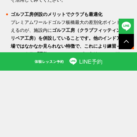
ゴルフ工房併設のメリットでクラブも最適化
プレミアムワールドゴルフ板橋最大の差別化ポイントと言
えるのが、施設内に
ゴルフ工房（クラブフィッティング&
リペア工房）を併設していることです。他のインドア練習
場ではなかなか見られない特徴で、これにより練習～レッ
PAGET
までワンストップで完結するのが強みで
スン～クラブ調整
LINE予約
OP
す。実際に同施設では「トラックマンのスイングデータも
体験レッスン予約
利用し、施設内のゴルフ工房にてリシャフト、ライ角調
整、グリップ交換等を行います」と明言しており、計測
データに基づいたクラブチューンナップが可能です。例え
ば、トラックマン分析で「ドライバーのスピン量が多すぎ
る」という結果が出た場合、工房スタッフがその場でヘッ
ドのロフト角度調整やシャフト変更を提案し、実際にクラ
ブをいじってくれます。調整後すぐに打席でトラックマン
計測し直して、スピン量が減って飛距離が伸びたことを確
認…といった具合に、
データ→クラブ調整→再データ確認