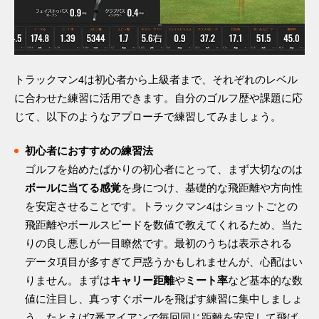
トラックマン4は初心者から上級者まで、それぞれのレベル
に合わせた練習に活用できます。自分のゴルフ歴や課題に応
じて、以下のようなアプローチで練習してみましょう。
初心者におすすめの練習法
ゴルフを始めたばかりの初心者にとって、まず大切なのは
を身につけ、基礎的な飛距離や方向性
ボールに当てる感覚
を安定させることです。トラックマン4はショットごとの
飛距離やボールスピードを数値で教えてくれるため、当た
りの良し悪しが一目瞭然です。最初のうちは表示される
データ項目が多すぎて戸惑うかもしれませんが、心配はい
りません。まずは
や
など基本的な数
キャリー距離
ミート率
値に注目し、真っすぐボールを飛ばす練習に集中しましょ
う。たとえば7番アイアンで毎回同じ距離を安定して飛ば