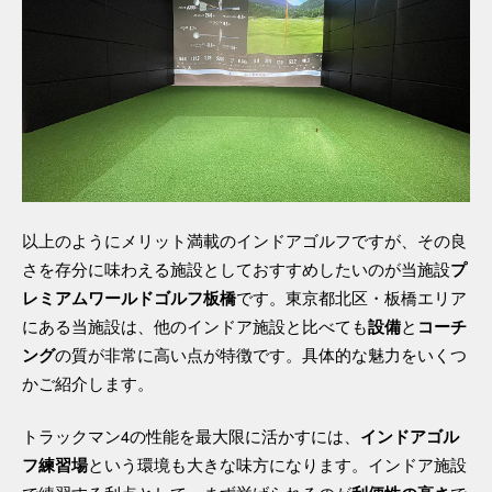
以上のようにメリット満載のインドアゴルフですが、その良
さを存分に味わえる施設としておすすめしたいのが当施設
プ
です。東京都北区・板橋エリア
レミアムワールドゴルフ板橋
にある当施設は、他のインドア施設と比べても
と
設備
コーチ
の質が非常に高い点が特徴です。具体的な魅力をいくつ
ング
かご紹介します。
トラックマン4の性能を最大限に活かすには、
インドアゴル
という環境も大きな味方になります。インドア施設
フ練習場