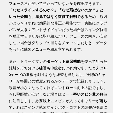
フェース角が開いて当たっていないかを確認できます。
「なぜスライスするのか？」「なぜ飛ばないのか？」と
できるため、原因
いった疑問も、感覚ではなく数値で解明
がはっきりすれば効果的な修正が可能です。実際にクラブ
パスが大きくアウトサイドインだった場合はスイング軌道
を矯正するドリルに取り組んだり、フェースの向きが安定
しない場合はグリップの握りをチェックしたりと、データ
をもとに練習メニューを組み立てられます。
また、トラックマンの
を使って狙った
ターゲット練習機能
距離を打ち分ける練習も中級者には有効です。たとえば10
0ヤードの看板を狙うような練習を繰り返し、実際のキャ
リーが毎回どの程度ぶれるかをデータで記録しましょう。
誤差が小さくなってくればコントロール向上の証ですし、
もし飛距離が安定しない場合は
や
の数値
ミート率
スピン量
に注目します。必要以上にスピンが入ってキャリーが落ち
ていればスイング軌道やインパクトロフトの調整が課題に