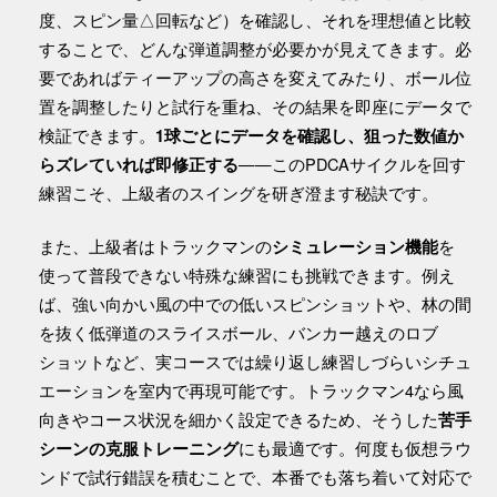
度、スピン量△回転など）を確認し、それを理想値と比較
することで、どんな弾道調整が必要かが見えてきます。必
要であればティーアップの高さを変えてみたり、ボール位
置を調整したりと試行を重ね、その結果を即座にデータで
検証できます。
1球ごとにデータを確認し、狙った数値か
——このPDCAサイクルを回す
らズレていれば即修正する
練習こそ、上級者のスイングを研ぎ澄ます秘訣です。
また、上級者はトラックマンの
を
シミュレーション機能
使って普段できない特殊な練習にも挑戦できます。例え
ば、強い向かい風の中での低いスピンショットや、林の間
を抜く低弾道のスライスボール、バンカー越えのロブ
ショットなど、実コースでは繰り返し練習しづらいシチュ
エーションを室内で再現可能です。トラックマン4なら風
向きやコース状況を細かく設定できるため、そうした
苦手
にも最適です。何度も仮想ラウ
シーンの克服トレーニング
ンドで試行錯誤を積むことで、本番でも落ち着いて対応で