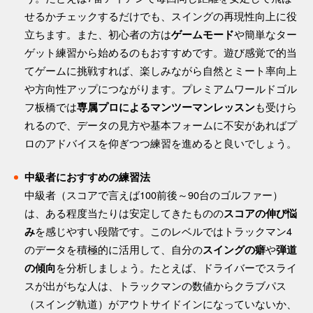
せるかチェックするだけでも、スイングの再現性向上に役
立ちます。また、初心者の方は
や簡単なター
ゲームモード
ゲット練習から始めるのもおすすめです。遊び感覚で的当
てゲームに挑戦すれば、楽しみながら自然とミート率向上
や方向性アップにつながります。プレミアムワールドゴル
フ板橋では
も受けら
専属プロによるマンツーマンレッスン
れるので、データの見方や基本フォームに不安があればプ
ロのアドバイスを仰ぎつつ練習を進めると良いでしょう。
中級者におすすめの練習法
中級者（スコアで言えば100前後～90台のゴルファー）
は、ある程度当たりは安定してきたものの
スコアの伸び悩
を感じやすい段階です。このレベルではトラックマン4
み
のデータを積極的に活用して、自分の
や
スイングの癖
弾道
を分析しましょう。たとえば、ドライバーでスライ
の傾向
スが出がちな人は、トラックマンの数値からクラブパス
（スイング軌道）がアウトサイドインになっていないか、