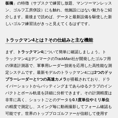
」の特徴（サブスクで練習し放題、マンツーマンレッス
板橋
ン、ゴルフ工房併設）にも触れ、他施設にはない魅力をご紹
介します。最後まで読めば、データと最新設備を駆使した新
しいゴルフ練習法がきっと見えてくるはずです。
トラックマン4とは？その仕組みと主な機能
まず、
について簡単に確認しましょう。ト
トラックマン4
ラックマン4はデンマークのTrackMan社が開発したゴルフ用
の弾道計測器で、軍事用レーダー技術を応用した高性能な測
定システムです。最新モデルのトラックマン4には
2つのドッ
が搭載されており、ドラ
プラーレーダーと1つの高速カメラ
イバーショットからパッティングまであらゆるクラブのイン
パクトとボール軌道を詳細に分析できます。その計測精度は
非常に高く、ショットごとのデータを
0.1度単位やミリ単位
の精度で測定し、スイング毎に動画撮影してフォーム確認も
可能です。世界のトッププロゴルファーが信頼して使用す