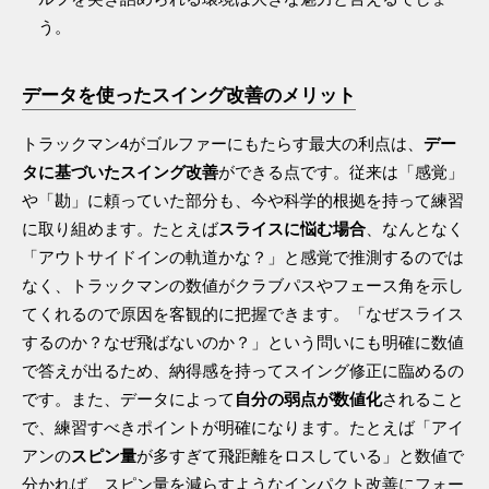
う。
データを使ったスイング改善のメリット
トラックマン4がゴルファーにもたらす最大の利点は、
デー
ができる点です。従来は「感覚」
タに基づいたスイング改善
や「勘」に頼っていた部分も、今や科学的根拠を持って練習
に取り組めます。たとえば
、なんとなく
スライスに悩む場合
「アウトサイドインの軌道かな？」と感覚で推測するのでは
なく、トラックマンの数値がクラブパスやフェース角を示し
てくれるので原因を客観的に把握できます。「なぜスライス
するのか？なぜ飛ばないのか？」という問いにも明確に数値
で答えが出るため、納得感を持ってスイング修正に臨めるの
です。また、データによって
されること
自分の弱点が数値化
で、練習すべきポイントが明確になります。たとえば「アイ
アンの
が多すぎて飛距離をロスしている」と数値で
スピン量
分かれば、スピン量を減らすようなインパクト改善にフォー