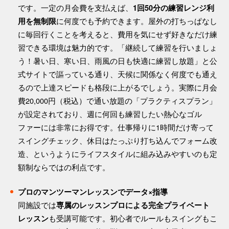
です。一定の月会費を支払えば、
1回50分の練習レンジ利
に何度でも予約できます。屋外の打ちっぱなし
用を無制限
に毎回行くことを考えると、費用を気にせず好きなだけ練
習できる環境は魅力的です。「継続して練習を行いましょ
う！暑い日、寒い日、雨風の日も快適に練習し放題」と公
式サイトで謳っている通り、天候に関係なく何度でも通え
るので上達スピードも格段に上がるでしょう。実際に月会
費20,000円（税込）で通い放題の「プラクティスプラン」
が設定されており、週に何回も練習したい熱心なゴル
ファーには非常にお得です。仕事帰りに1時間だけ寄って
スイングチェック、休日はたっぷり打ち込んでフォーム改
造、というようにライフスタイルに組み込みやすいのも定
額制ならではの利点です。
プロのマンツーマンレッスンでデータ×指導
同施設では
専属のレッスンプロによる完全プライベート
も受講可能です。初心者でルールもスイングもこ
レッスン